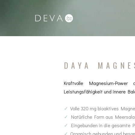
Vitamine
Licht
DAYAhealth
Luft
Mineralien
Ruhe
DAYA MAGNE
Spurenelemente
Ernährung
Kraftvolle Magnesium-Power
Nahrungsergänzung
Trinken
Leistungsfähigkeit und innere Bal
Fettsäuren
Zeit
✓
Volle 320 mg bioaktives Magne
Zellschutz
Bewegung
✓
Natürliche Form aus Meersala
✓
Eingebunden in die gesamte P
Pro- und Präbiotika
Detox
✓
Organisch gebunden und besond