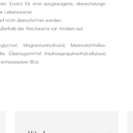
kein Ersatz für eine ausgewogene, abwechslungs-
de Lebensweise.
f nicht überschritten werden.
ußerhalb der Reichweite von Kindern auf.
ycinat, Magnesiumhydroxid, Meersalatthallus-
lle (Überzugsmittel (Hydroxypropylmethylcellulose),
enfaserpulver (Bio).