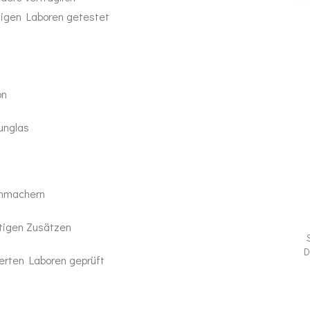
ngigen Laboren getestet
on
unglas
chmachern
ötigen Zusätzen
D
ierten Laboren geprüft