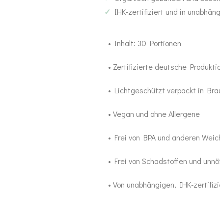
✓
IHK-zertifiziert und in unabhä
Abwehr stärken
Sinn
Anti Stress
• Inhalt: 30 Portionen
• Zertifizierte deutsche Produkti
Mood Balance
• Lichtgeschützt verpackt in Bra
Ayurveda
• Vegan und ohne Allergene
MA-Produkte
• Frei von BPA und anderen Wei
Gewürze
• Frei von Schadstoffen und unn
Ghee & Öle
• Von unabhängigen, IHK-zertifiz
Tees
Duft