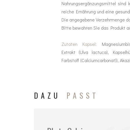
Nahrungsergänzungsmittel sind 
reiche Ernährung und eine gesun
Mundhygiene
Die angegebene Verzehrmenge dar
Bitte bewahren Sie das Produkt a
Healthy Presents
Bücher
Zutaten Kapsel:
Magnesiumbisgl
Extrakt (Ulva lactuca), Kapselhü
Kinder
Farbstoff (Calciumcarbonat)), Akazi
Trinkflaschen
DAZU
PASST