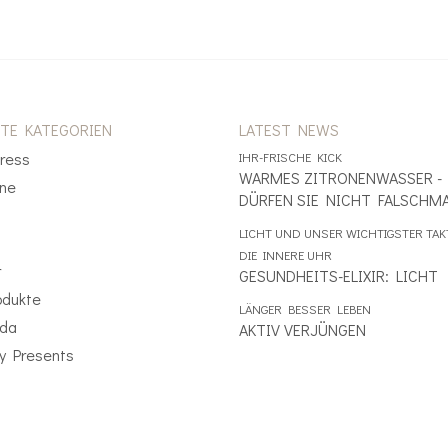
BTE KATEGORIEN
LATEST NEWS
tress
IHR-FRISCHE KICK
WARMES ZITRONENWASSER -
ine
DÜRFEN SIE NICHT FALSCHM
LICHT UND UNSER WICHTIGSTER TAK
DIE INNERE UHR
r
GESUNDHEITS-ELIXIR: LICHT
odukte
LÄNGER BESSER LEBEN
eda
AKTIV VERJÜNGEN
y Presents