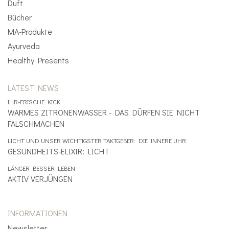
Duft
Bücher
Mundhygiene
MA-Produkte
Ayurveda
Healthy Presents
Healthy Presents
Bücher
LATEST NEWS
Kinder
IHR-FRISCHE KICK
WARMES ZITRONENWASSER - DAS DÜRFEN SIE NICHT
FALSCHMACHEN
Trinkflaschen
LICHT UND UNSER WICHTIGSTER TAKTGEBER: DIE INNERE UHR
GESUNDHEITS-ELIXIR: LICHT
LÄNGER BESSER LEBEN
AKTIV VERJÜNGEN
INFORMATIONEN
Newsletter