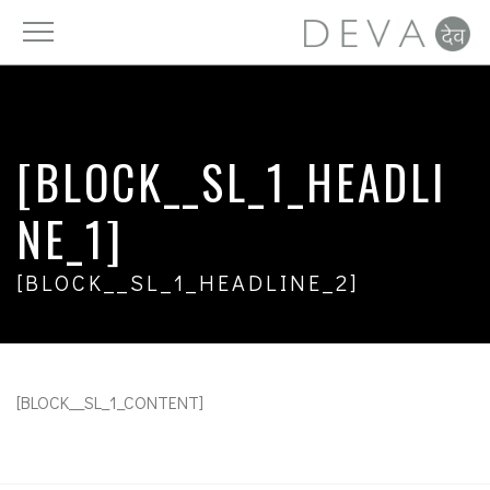
Vitamine
Licht
DAYAhealth
Luft
[BLOCK__SL_1_HEADLI
Mineralien
Ruhe
NE_1]
Spurenelemente
Ernährung
[BLOCK__SL_1_HEADLINE_2]
Nahrungsergänzung
Trinken
Fettsäuren
Zeit
[BLOCK__SL_1_CONTENT]
Zellschutz
Bewegung
Pro- und Präbiotika
Detox