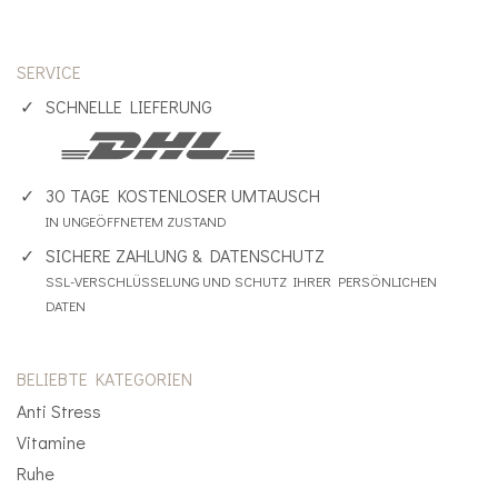
Abwehr stärken
Sinn
SERVICE
Anti Stress
SCHNELLE LIEFERUNG
Mood Balance
30 TAGE KOSTENLOSER UMTAUSCH
Ayurveda
IN UNGEÖFFNETEM ZUSTAND
SICHERE ZAHLUNG & DATENSCHUTZ
MA-Produkte
SSL-VERSCHLÜSSELUNG UND SCHUTZ IHRER PERSÖNLICHEN
DATEN
Gewürze
BELIEBTE KATEGORIEN
Ghee & Öle
Anti Stress
Tees
Vitamine
Ruhe
Duft