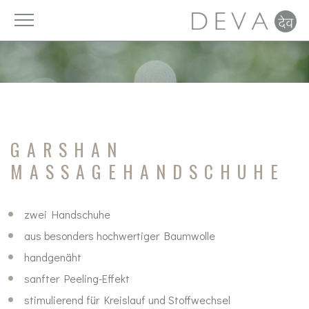
Vitamine
Licht
DAYAhealth
Luft
Mineralien
Ruhe
GARSHAN
Spurenelemente
Ernährung
MASSAGEHANDSCHUHE
Nahrungsergänzung
Trinken
zwei Handschuhe
Fettsäuren
Zeit
aus besonders hochwertiger Baumwolle
handgenäht
Zellschutz
Bewegung
sanfter Peeling-Effekt
Pro- und Präbiotika
Detox
stimulierend für Kreislauf und Stoffwechsel