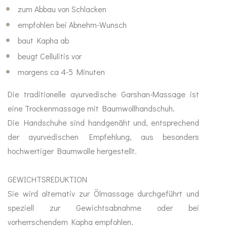
zum Abbau von Schlacken
Abwehr stärken
Sinn
empfohlen bei Abnehm-Wunsch
baut Kapha ab
Anti Stress
beugt Cellulitis vor
Mood Balance
morgens ca 4-5 Minuten
Die traditionelle ayurvedische Garshan-Massage ist
Ayurveda
eine Trockenmassage mit Baumwollhandschuh.
MA-Produkte
Die Handschuhe sind handgenäht und, entsprechend
der ayurvedischen Empfehlung, aus besonders
Gewürze
hochwertiger Baumwolle hergestellt.
Ghee & Öle
GEWICHTSREDUKTION
Sie wird alternativ zur Ölmassage durchgeführt und
Tees
speziell zur Gewichtsabnahme oder bei
vorherrschendem Kapha empfohlen.
Duft