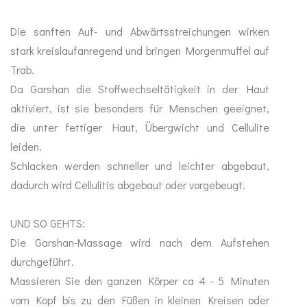
Die sanften Auf- und Abwärtsstreichungen wirken
Mundhygiene
stark kreislaufanregend und bringen Morgenmuffel auf
Healthy Presents
Trab.
Da Garshan die Stoffwechseltätigkeit in der Haut
Bücher
aktiviert, ist sie besonders für Menschen geeignet,
die unter fettiger Haut, Übergwicht und Cellulite
Kinder
leiden.
Schlacken werden schneller und leichter abgebaut,
Trinkflaschen
dadurch wird Cellulitis abgebaut oder vorgebeugt.
UND SO GEHTS:
Die Garshan-Massage wird nach dem Aufstehen
durchgeführt.
Massieren Sie den ganzen Körper ca 4 - 5 Minuten
vom Kopf bis zu den Füßen in kleinen Kreisen oder