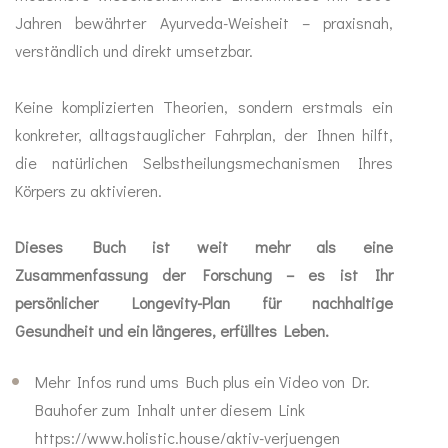
Jahren bewährter Ayurveda-Weisheit – praxisnah,
Mundhygiene
verständlich und direkt umsetzbar.
Healthy Presents
Keine komplizierten Theorien, sondern erstmals ein
konkreter, alltagstauglicher Fahrplan, der Ihnen hilft,
Bücher
die natürlichen Selbstheilungsmechanismen Ihres
Körpers zu aktivieren.
Kinder
Dieses Buch ist weit mehr als eine
Trinkflaschen
Zusammenfassung der Forschung – es ist Ihr
persönlicher Longevity-Plan für nachhaltige
Gesundheit und ein längeres, erfülltes Leben.
Mehr Infos rund ums Buch plus ein Video von Dr.
Bauhofer zum Inhalt unter diesem Link
https://www.holistic.house/aktiv-verjuengen