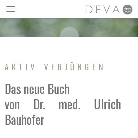
Vitamine
Licht
DAYAhealth
Luft
Mineralien
Ruhe
AKTIV VERJÜNGEN
Spurenelemente
Ernährung
Das neue Buch
Nahrungsergänzung
Trinken
von Dr. med. Ulrich
Fettsäuren
Zeit
Bauhofer
Zellschutz
Bewegung
Pro- und Präbiotika
Detox