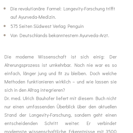
Die revolutionäre Formel: Longevity-Forschung trifft
Abwehr stärken
Sinn
auf Ayurveda-Medizin.
Anti Stress
575 Seiten Südwest Verlag Penguin
Von Deutschlands bekanntestem Ayurveda-Arzt.
Mood Balance
Ayurveda
Die moderne Wissenschaft ist sich einig: Der
Alterungsprozess ist umkehrbar. Noch nie war es so
MA-Produkte
einfach, länger jung und fit zu bleiben. Doch welche
Methoden funktionieren wirklich – und wie lassen sie
Gewürze
sich in den Alltag integrieren?
Dr. med. Ulrich Bauhofer liefert mit diesem Buch nicht
Ghee & Öle
nur einen umfassenden Überblick über den aktuellen
Stand der Longevity-Forschung, sondern geht einen
Tees
entscheidenden Schritt weiter: Er verbindet
modernste wissenschaftliche Erkenntnisse mit 3500
Duft