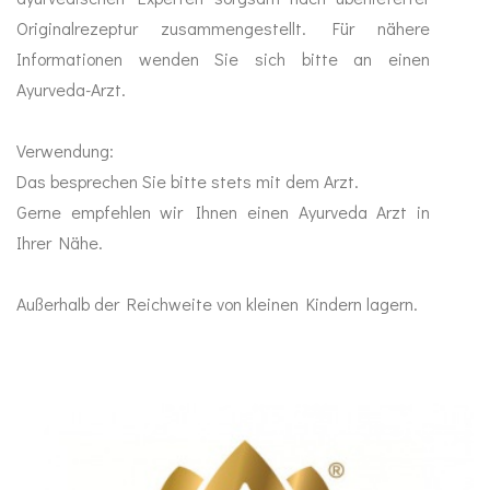
Originalrezeptur zusammengestellt. Für nähere
Abwehr stärken
Sinn
Informationen wenden Sie sich bitte an einen
Ayurveda-Arzt.
Anti Stress
Verwendung:
Mood Balance
Das besprechen Sie bitte stets mit dem Arzt.
Ayurveda
Gerne empfehlen wir Ihnen einen Ayurveda Arzt in
Ihrer Nähe.
MA-Produkte
Außerhalb der Reichweite von kleinen Kindern lagern.
Gewürze
Ghee & Öle
Tees
Duft