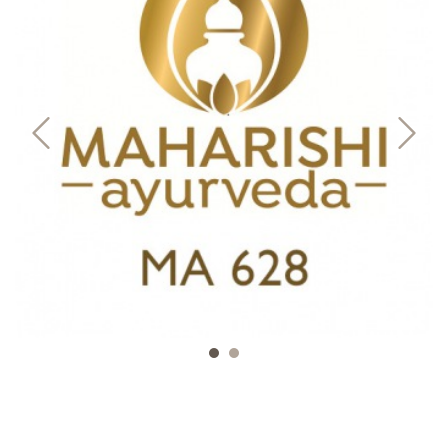
Mundhygiene
Healthy Presents
Bücher
Kinder
Trinkflaschen