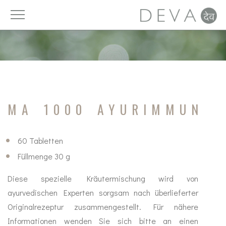
Vitamine
Licht
DAYAhealth
Luft
Mineralien
Ruhe
MA 1000 AYURIMMUN
Spurenelemente
Ernährung
60 Tabletten
Nahrungsergänzung
Trinken
Füllmenge 30 g
Fettsäuren
Zeit
Diese spezielle Kräutermischung wird von
ayurvedischen Experten sorgsam nach überlieferter
Zellschutz
Bewegung
Originalrezeptur zusammengestellt. Für nähere
Pro- und Präbiotika
Detox
Informationen wenden Sie sich bitte an einen