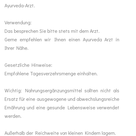
Ayurveda-Arzt.
Abwehr stärken
Sinn
Verwendung:
Anti Stress
Das besprechen Sie bitte stets mit dem Arzt.
Gerne empfehlen wir Ihnen einen Ayurveda Arzt in
Mood Balance
Ihrer Nähe.
Ayurveda
Gesetzliche Hinweise:
MA-Produkte
Empfohlene Tagesverzehrsmenge einhalten.
Gewürze
Wichtig: Nahrungsergänzungsmittel sollten nicht als
Ersatz für eine ausgewogene und abwechslungsreiche
Ghee & Öle
Ernährung und eine gesunde Lebensweise verwendet
werden.
Tees
Außerhalb der Reichweite von kleinen Kindern lagern.
Duft