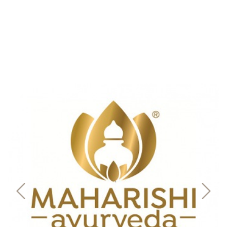
Mundhygiene
Healthy Presents
Bücher
Kinder
Trinkflaschen