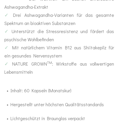
Ashwagandha-Extrakt
Abwehr stärken
Sinn
✓
Drei Ashwagandha-Varianten für das gesamte
Spektrum an bioaktiven Substanzen
Anti Stress
✓
Unterstützt die Stressresistenz und fördert das
psychische Wohlbefinden
Mood Balance
✓
Mit natürlichem Vitamin B12 aus Shiitakepilz für
Ayurveda
ein gesundes Nervensystem
TM
✓
NATURE GROWN
: Wirkstoffe aus vollwertigen
MA-Produkte
Lebensmitteln
Gewürze
• Inhalt: 60 Kapseln (Monatskur)
Ghee & Öle
• Hergestellt unter höchsten Qualitätsstandards
Tees
• Lichtgeschützt in Braunglas verpackt
Duft