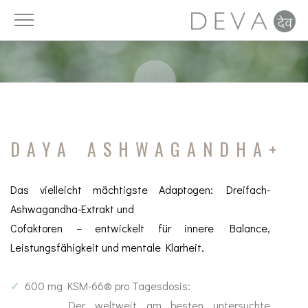
Vitamine
Licht
DAYAhealth
Luft
Mineralien
Ruhe
DAYA ASHWAGANDHA+
Spurenelemente
Ernährung
Das vielleicht mächtigste Adaptogen: Dreifach-
Nahrungsergänzung
Trinken
Ashwagandha-Extrakt und
Fettsäuren
Zeit
Cofaktoren – entwickelt für innere Balance,
Leistungsfähigkeit und mentale Klarheit.
Zellschutz
Bewegung
✓
600 mg KSM-66® pro Tagesdosis:
Pro- und Präbiotika
Detox
Der weltweit am besten untersuchte