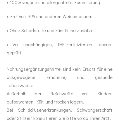
• 100% vegane und allergenfreie Formulierung
Mundhygiene
• Frei von BPA und anderen Weichmachern
Healthy Presents
• Ohne Schadstoffe und künstliche Zusätze
Bücher
• Von unabhängigen, IHK-zertifizierten Laboren
geprüft
Kinder
Nahrungsergänzungsmittel sind kein Ersatz für eine
Trinkflaschen
ausgewogene Ernährung und gesunde
Lebensweise.
Außerhalb der Reichweite von Kindern
aufbewahren. Kühl und trocken lagern.
Bei Schilddrüsenerkrankungen, Schwangerschaft
oder Stillzeit konsultieren Sie bitte vorab Ihren Arzt.