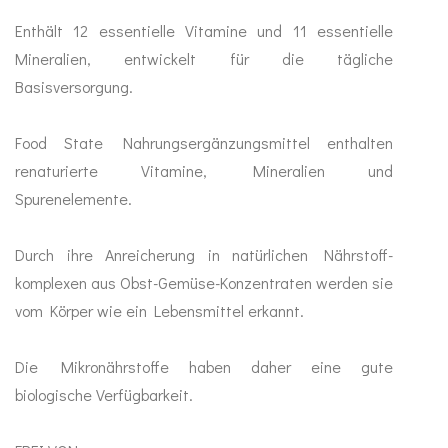
Enthält 12 essentielle Vitamine und 11 essentielle
Abwehr stärken
Sinn
Mineralien, entwickelt für die tägliche
Basisversorgung.
Anti Stress
Mood Balance
Food State Nahrungsergänzungsmittel enthalten
renaturierte Vitamine, Mineralien und
Ayurveda
Spurenelemente.
MA-Produkte
Durch ihre Anreicherung in natürlichen Nährstoff-
komplexen aus Obst-Gemüse-Konzentraten werden sie
Gewürze
vom Körper wie ein Lebensmittel erkannt.
Ghee & Öle
Die Mikronährstoffe haben daher eine gute
Tees
biologische Verfügbarkeit.
Duft