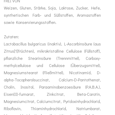
FREI VON
Weizen, Gluten, Stärke, Soja, Laktose, Zucker, Hefe,
Mundhygiene
synthetischen Farb- und Süßstoffen, Aromastoffen
sowie Konservierungsstoffen.
Healthy Presents
Zutaten:
Bücher
Lactobacillus bulgaricus (inaktiv), L-Ascorbinsäure (aus
Zitrus[1]früchten), mikrokristalline Cellulose (Füllstoff),
Kinder
pflanzliche Stearinsäure (Trennmittel), Carboxy-
Trinkflaschen
methylcellulose und Cellulose (Überzugsmittel),
Magnesiumstearat (Fließmittel), Nicotinamid, D-
alpha-Tocopherolsuccinat, Calcium-D-Pantothenat,
Cholin, Inositol, Paraaminobenzoesäure (P.A.B.A.),
Eisen(II)-fumarat, Zinkcitrat, Beta-Carotin,
Magnesiumcitrat, Calciumcitrat, Pyridoxinhydrochlorid,
Riboflavin, Thiaminhydrochlorid, Natriumborat,