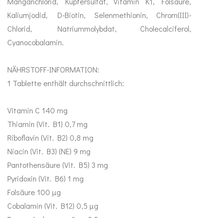
Manganchlorid, Kupfersulfat, Vitamin K1, Folsäure,
Kaliumjodid, D-Biotin, Selenmethionin, Chrom(III)-
Chlorid, Natriummolybdat, Cholecalciferol,
Cyanocobalamin.
NÄHRSTOFF-INFORMATION:
1 Tablette enthält durchschnittlich:
Vitamin C 140 mg
Thiamin (Vit. B1) 0,7 mg
Riboflavin (Vit. B2) 0,8 mg
Niacin (Vit. B3) (NE) 9 mg
Pantothensäure (Vit. B5) 3 mg
Pyridoxin (Vit. B6) 1 mg
Folsäure 100 μg
Cobalamin (Vit. B12) 0,5 μg