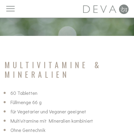
Vitamine
Licht
DAYAhealth
Luft
Mineralien
Ruhe
MULTIVITAMINE &
Spurenelemente
Ernährung
MINERALIEN
Nahrungsergänzung
Trinken
60 Tabletten
Fettsäuren
Zeit
Füllmenge 66 g
für Vegetarier und Veganer geeignet
Zellschutz
Bewegung
Multivitamine mit Mineralien kombiniert
Pro- und Präbiotika
Detox
Ohne Gentechnik