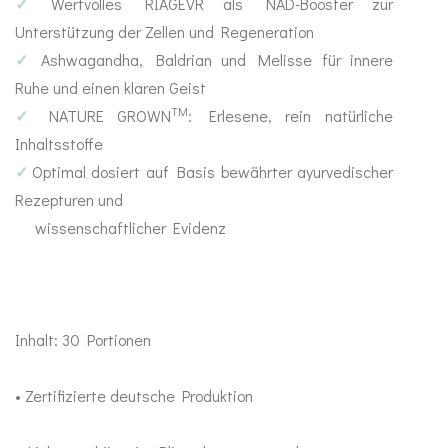
✓
Wertvolles RIAGEVR als NAD-Booster zur
Unterstützung der Zellen und Regeneration
Pro- und Präbiotika
Sinn
✓
Ashwagandha, Baldrian und Melisse für innere
Abwehr stärken
Ruhe und einen klaren Geist
TM
✓
NATURE GROWN
: Erlesene, rein natürliche
Anti Stress
Inhaltsstoffe
✓
Optimal dosiert auf Basis bewährter ayurvedischer
Mood Balance
Rezepturen und
wissenschaftlicher Evidenz
Ayurveda
MA-Produkte
Inhalt: 30 Portionen
Gewürze
Ghee & Öle
• Zertifizierte deutsche Produktion
Tees