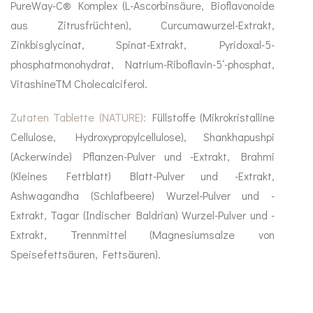
PureWay-C® Komplex (L-Ascorbinsäure, Bioflavonoide
aus Zitrusfrüchten), Curcumawurzel-Extrakt,
Zinkbisglycinat, Spinat-Extrakt, Pyridoxal-5-
phosphatmonohydrat, Natrium-Riboflavin-5‘-phosphat,
VitashineTM Cholecalciferol.
Zutaten Tablette (NATURE):
Füllstoffe (Mikrokristalline
Cellulose, Hydroxypropylcellulose), Shankhapushpi
(Ackerwinde) Pflanzen-Pulver und -Extrakt, Brahmi
(Kleines Fettblatt) Blatt-Pulver und -Extrakt,
Ashwagandha (Schlafbeere) Wurzel-Pulver und -
Extrakt, Tagar (Indischer Baldrian) Wurzel-Pulver und -
Extrakt, Trennmittel (Magnesiumsalze von
Speisefettsäuren, Fettsäuren).