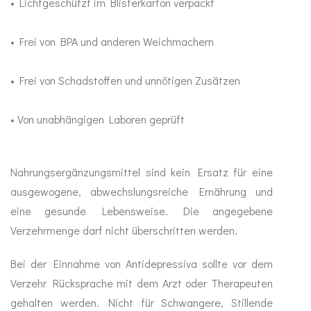
• Lichtgeschützt im Blisterkarton verpackt
Duft
• Frei von BPA und anderen Weichmachern
Mundhygiene
• Frei von Schadstoffen und unnötigen Zusätzen
Healthy Presents
• Von unabhängigen Laboren geprüft
Bücher
Nahrungsergänzungsmittel sind kein Ersatz für eine
Kinder
ausgewogene, abwechslungsreiche Ernährung und
Trinkflaschen
eine gesunde Lebensweise. Die angegebene
Verzehrmenge darf nicht überschritten werden.
Bei der Einnahme von Antidepressiva sollte vor dem
Verzehr Rücksprache mit dem Arzt oder Therapeuten
gehalten werden. Nicht für Schwangere, Stillende