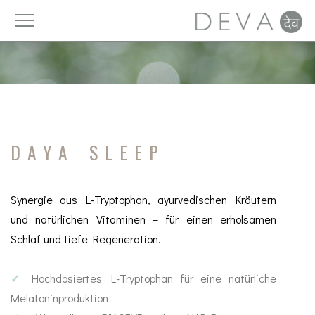
Vitamine
Licht
DAYAhealth
Luft
Mineralien
Ruhe
DAYA SLEEP
Spurenelemente
Ernährung
Nahrungsergänzung
Trinken
Synergie aus L-Tryptophan, ayurvedischen Kräutern
und natürlichen Vitaminen – für einen erholsamen
Aminosäuren
Zeit
Schlaf und tiefe Regeneration.
Fettsäuren
Bewegung
✓
Hochdosiertes L-Tryptophan für eine natürliche
Melatoninproduktion
Zellschutz
Detox