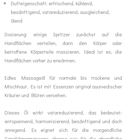
Dufteigenschaft: erfrischend, kühlend,
Abwehr stärken
Sinn
besänftigend, vatareduzierend, ausgleichend,
ölend
Anti Stress
Dosierung: einige Spritzer zunächst auf die
Mood Balance
Handflächen verteilen, dann den Körper oder
betroffene Körperteile massieren. Ideal ist es, die
Ayurveda
Handflächen vorher zu erwärmen.
MA-Produkte
Edles Massageöl für normale bis trockene und
Mischhaut. Es ist mit Essenzen original ayurvedischer
Gewürze
Kräuter und Blüten versehen.
Ghee & Öle
Dieses Öl wirkt vatareduzierend, das bedeutet:
entspannend, harmonisierend, besänftigend und doch
Tees
anregend. Es eignet sich für die morgendliche
Duft
Ganzkörpermassage ebenso wie für die abendliche