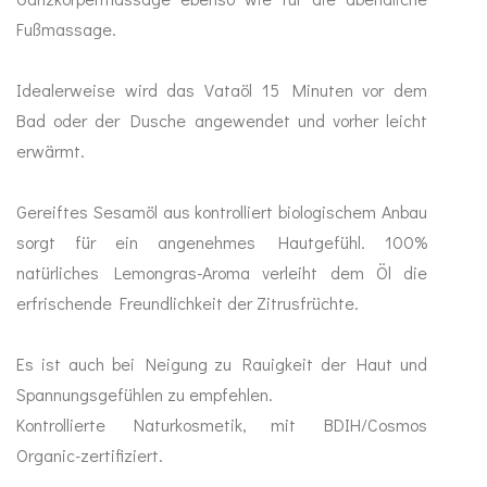
Fußmassage.
Mundhygiene
Idealerweise wird das Vataöl 15 Minuten vor dem
Healthy Presents
Bad oder der Dusche angewendet und vorher leicht
erwärmt.
Bücher
Gereiftes Sesamöl aus kontrolliert biologischem Anbau
Kinder
sorgt für ein angenehmes Hautgefühl. 100%
natürliches Lemongras-Aroma verleiht dem Öl die
Trinkflaschen
erfrischende Freundlichkeit der Zitrusfrüchte.
Es ist auch bei Neigung zu Rauigkeit der Haut und
Spannungsgefühlen zu empfehlen.
Kontrollierte Naturkosmetik, mit BDIH/Cosmos
Organic-zertifiziert.