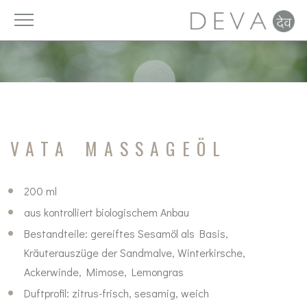
Vitamine
Licht
DAYAhealth
Luft
Mineralien
Ruhe
VATA MASSAGEÖL
Spurenelemente
Ernährung
200 ml
Nahrungsergänzung
Trinken
aus kontrolliert biologischem Anbau
Fettsäuren
Zeit
Bestandteile: gereiftes Sesamöl als Basis,
Kräuterauszüge der Sandmalve, Winterkirsche,
Zellschutz
Bewegung
Ackerwinde, Mimose, Lemongras
Duftprofil: zitrus-frisch, sesamig, weich
Pro- und Präbiotika
Detox